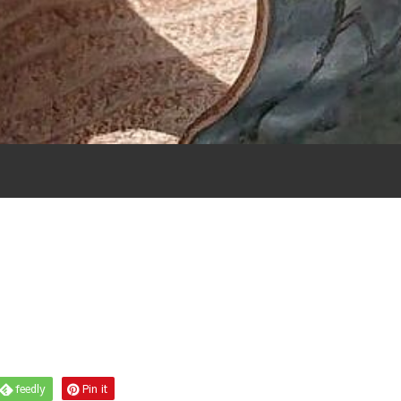
feedly
Pin it