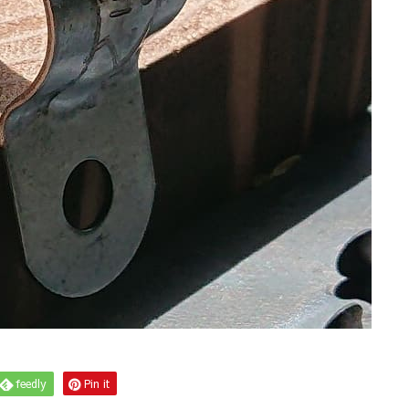
feedly
Pin it