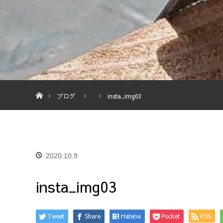
ホーム
ブログ
insta_img03
2020.10.9
insta_img03
Tweet
Share
Hatena
Pocket
RSS